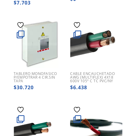
$
7.703
TABLERO MONOFASICO
CABLE ENCAUCHETADO
P/EMPOTRAR 4 CIR.SIN
AWG (MULTIFLEX) 4X18
TAPA
600V 105º C TC PVC/NY
$
30.720
$
6.438