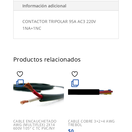
Información adicional
CONTACTOR TRIPOLAR 95A AC3 220V
1NA+1NC
Productos relacionados
CABLE ENCAUCHETADO
CABLE COBRE 3×2+4 AWG
AWG (MULTIFLEX) 2X14
TREBOL
600V 105º C TC PVC/NY
$
0