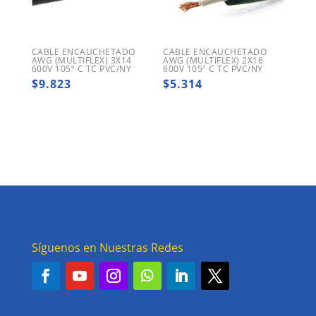
CABLE ENCAUCHETADO
CABLE ENCAUCHETADO
AWG (MULTIFLEX) 3X14
AWG (MULTIFLEX) 2X16
600V 105º C TC PVC/NY
600V 105º C TC PVC/NY
$
9.823
$
5.314
Síguenos en Nuestras Redes