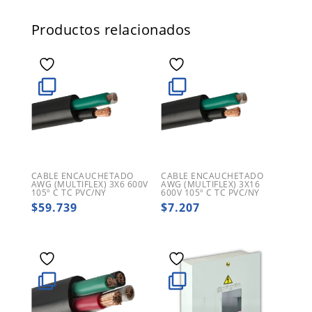
Productos relacionados
CABLE ENCAUCHETADO
CABLE ENCAUCHETADO
AWG (MULTIFLEX) 3X6 600V
AWG (MULTIFLEX) 3X16
105º C TC PVC/NY
600V 105º C TC PVC/NY
$
59.739
$
7.207