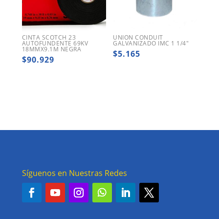
CINTA SCOTCH 23
UNION CONDUIT
AUTOFUNDENTE 69KV
GALVANIZADO IMC 1 1/4″
18MMX9.1M NEGRA
$
5.165
$
90.929
Síguenos en Nuestras Redes