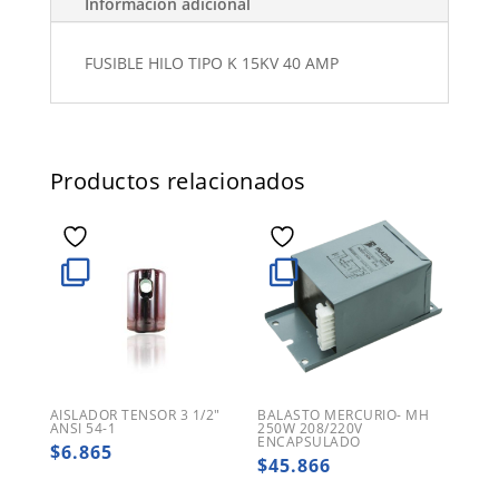
Información adicional
FUSIBLE HILO TIPO K 15KV 40 AMP
Productos relacionados
AISLADOR TENSOR 3 1/2″
BALASTO MERCURIO- MH
ANSI 54-1
250W 208/220V
ENCAPSULADO
$
6.865
$
45.866