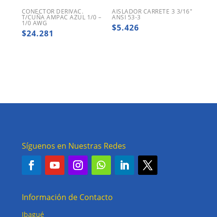
CONECTOR DERIVAC.
AISLADOR CARRETE 3 3/16″
T/CUÑA AMPAC AZUL 1/0 –
ANSI 53-3
1/0 AWG
$
5.426
$
24.281
Síguenos en Nuestras Redes
Información de Contacto
Ibagué