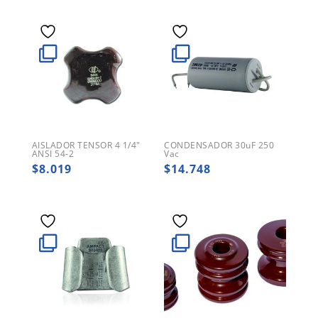
AISLADOR TENSOR 4 1/4″
CONDENSADOR 30uF 250
ANSI 54-2
Vac
$
8.019
$
14.748