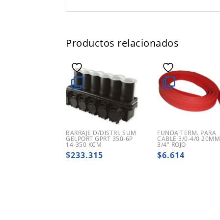
Productos relacionados
BARRAJE D/DISTRI. SUM
FUNDA TERM. PARA
GELPORT GPRT 350-6P
CABLE 3/0-4/0 20M
14-350 KCM
3/4″ ROJO
$
233.315
$
6.614