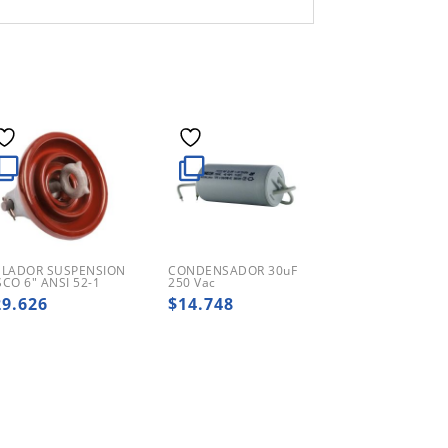
SLADOR SUSPENSION
CONDENSADOR 30uF
SCO 6″ ANSI 52-1
250 Vac
29.626
$
14.748