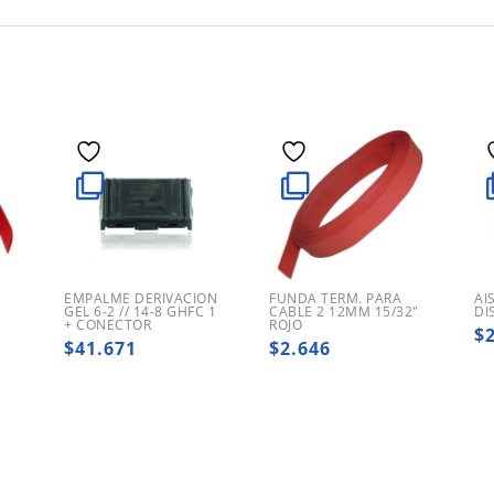
EMPALME DERIVACION
FUNDA TERM. PARA
AI
M
GEL 6-2 // 14-8 GHFC 1
CABLE 2 12MM 15/32″
DI
+ CONECTOR
ROJO
$
$
41.671
$
2.646