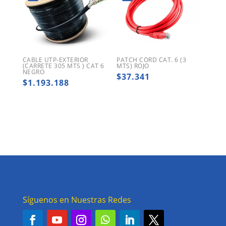
CABLE UTP-EXTERIOR
PATCH CORD CAT. 6 (3
(CARRETE 305 MTS ) CAT 6
MTS) ROJO
NEGRO
$
37.341
$
1.193.188
Síguenos en Nuestras Redes