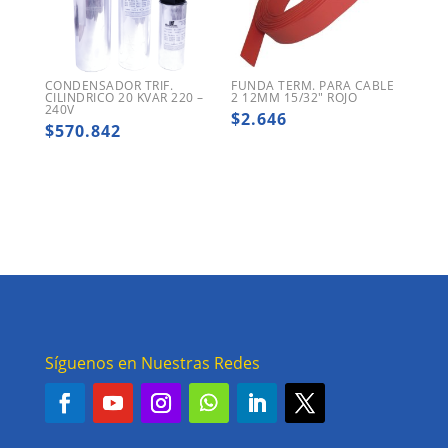
CONDENSADOR TRIF.
FUNDA TERM. PARA CABLE
CILINDRICO 20 KVAR 220 –
2 12MM 15/32″ ROJO
240V
$
2.646
$
570.842
Síguenos en Nuestras Redes