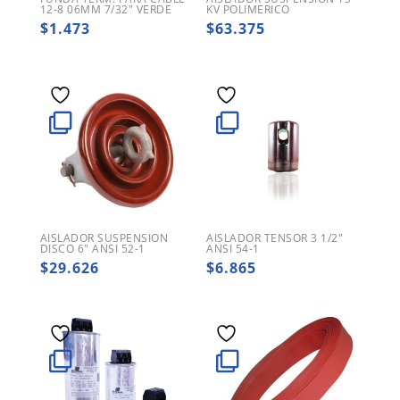
12-8 06MM 7/32″ VERDE
KV POLIMERICO
$
1.473
$
63.375
AISLADOR SUSPENSION
AISLADOR TENSOR 3 1/2″
DISCO 6″ ANSI 52-1
ANSI 54-1
$
29.626
$
6.865