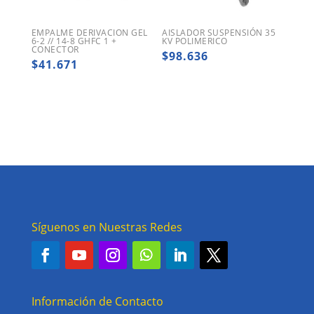
EMPALME DERIVACION GEL
AISLADOR SUSPENSIÓN 35
6-2 // 14-8 GHFC 1 +
KV POLIMERICO
CONECTOR
$
98.636
$
41.671
Síguenos en Nuestras Redes
Información de Contacto