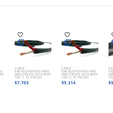
CABLE
CABLE
CA
WG
ENCAUCHETADO AWG
ENCAUCHETADO AWG
EN
00V
(MULTIFLEX) 2X14 600V
(MULTIFLEX) 2X16 600V
(M
105º C TC PVC/NY
105º C TC PVC/NY
10
$
7.703
$
5.314
$