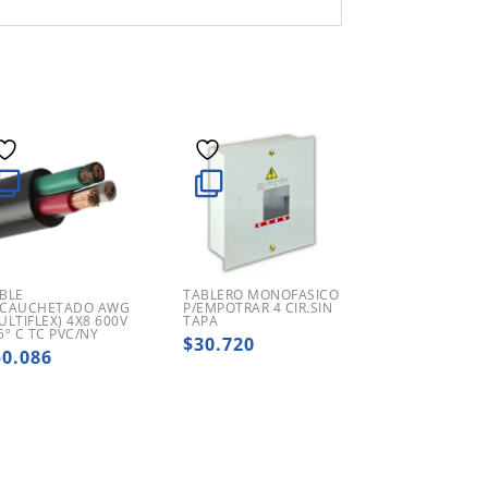
BLE
TABLERO MONOFASICO
CAUCHETADO AWG
P/EMPOTRAR 4 CIR.SIN
ULTIFLEX) 4X8 600V
TAPA
5º C TC PVC/NY
$
30.720
50.086