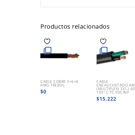
Productos relacionados
CABLE COBRE 3×6+8
CABLE
AWG TREBOL
ENCAUCHETADO A
(MULTIFLEX) 3X12 6
$
0
105º C TC PVC/NY
$
15.222