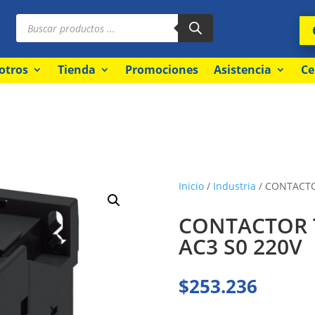
Búsqueda
de
productos
otros
Tienda
Promociones
Asistencia
Ce
Inicio
/
Industria
/ CONTACTOR
CONTACTOR T
AC3 S0 220V
$
253.236