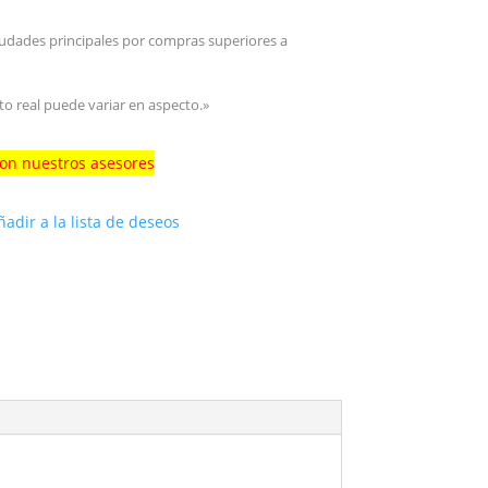
iudades principales por compras superiores a
to real puede variar en aspecto.»
con nuestros asesores
ñadir a la lista de deseos