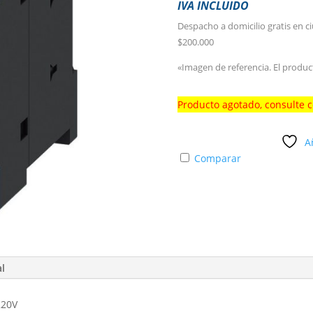
IVA INCLUIDO
Despacho a domicilio gratis en c
$200.000
«Imagen de referencia. El produc
Producto agotado, consulte 
A
Comparar
al
220V