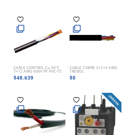
CABLE CONTROL Cu 90°C
CABLE COBRE 3×2+4 AWG
7×12 AWG 600V PF PVC-TC
TREBOL
$
48.639
$
0
¡OFERTA!