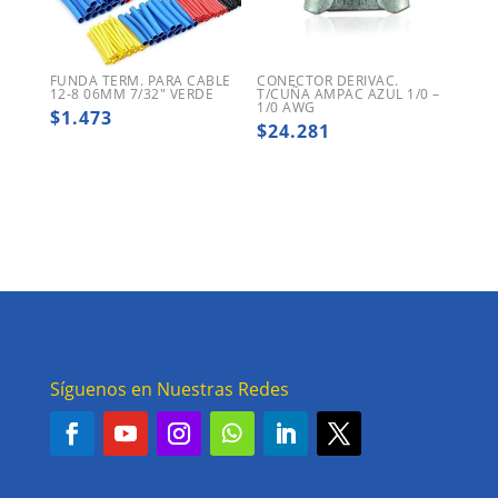
FUNDA TERM. PARA CABLE
CONECTOR DERIVAC.
12-8 06MM 7/32″ VERDE
T/CUÑA AMPAC AZUL 1/0 –
1/0 AWG
$
1.473
$
24.281
Síguenos en Nuestras Redes