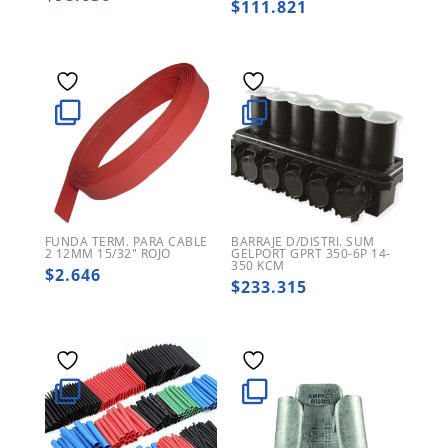
$
111.821
FUNDA TERM. PARA CABLE
BARRAJE D/DISTRI. SUM
2 12MM 15/32″ ROJO
GELPORT GPRT 350-6P 14-
350 KCM
$
2.646
$
233.315