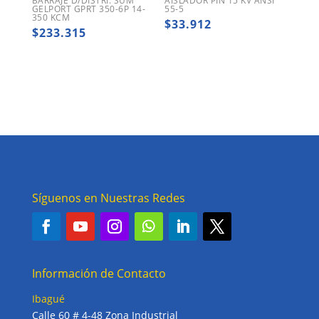
BARRAJE D/DISTRI. SUM
AISLADOR PIN 15 KV ANSI
GELPORT GPRT 350-6P 14-
55-5
350 KCM
$
33.912
$
233.315
Síguenos en Nuestras Redes
Información de Contacto
Ibagué
Calle 60 # 4-48 Zona Industrial