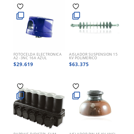
FOTOCELDA ELECTRONICA
AISLADOR SUSPENSION 15
A2 -3NC 16A AZUL
KV POLIMERICO
$
29.619
$
63.375