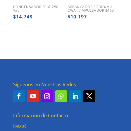
CONDENSADOR 30uF 250
ARRANCADOR SODIO/MH
Vac
CWA T/IMPULSADOR IM60
$
14.748
$
10.197
Síguenos en Nuestras Redes
Información de Contacto
Ibagué