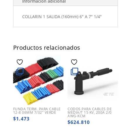
Información adicional
COLLARIN 1 SALIDA (160mm) 6" A 7" 1/4"
Productos relacionados
FUNDA TERM. PARA CABLE
CODOS PARA CABLES DE
12-8 06MM 7/32″ VERDE
MEDIA/T 15 KV, 200A 2/0
AWG-KCM
$
1.473
$
624.810