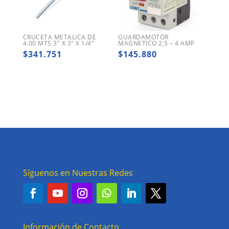
CRUCETA METALICA DE
GUARDAMOTOR
4.00 MTS 3″ X 3″ X 1/4″
MAGNETICO 2,5 – 4 AMP
$
341.751
$
145.880
Síguenos en Nuestras Redes
Información de Contacto