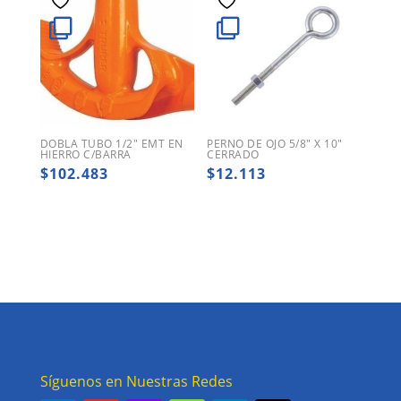
DOBLA TUBO 1/2″ EMT EN
PERNO DE OJO 5/8″ X 10″
HIERRO C/BARRA
CERRADO
$
102.483
$
12.113
Síguenos en Nuestras Redes