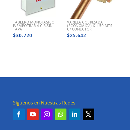
TABLERO MONOFASICO
VARILLA COBRIZADA
P/EMPOTRAR 4 CIR.SIN
(ECONOMICA) X 1.50 MTS
TAPA
C/ CONECTOR
$
30.720
$
25.642
Síguenos en Nuestras Redes