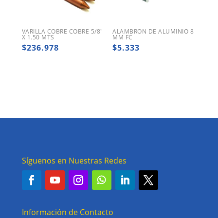
VARILLA COBRE COBRE 5/8″
ALAMBRON DE ALUMINIO 8
X 1.50 MTS
MM FC
$
236.978
$
5.333
Síguenos en Nuestras Redes
Información de Contacto