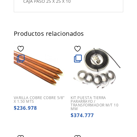
CAJA PASO 25 X 25 X 10
Productos relacionados
VARILLA COBRE COBRE 5/8″
KIT PUESTA TIERRA
X 1.50 MTS
PARARRAYO /
TRANSFORMADOR M/T 10
$
236.978
MM
$
374.777