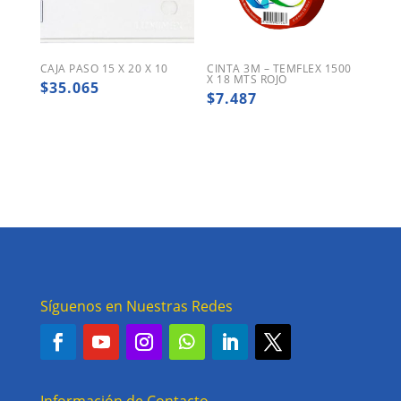
CAJA PASO 15 X 20 X 10
CINTA 3M – TEMFLEX 1500
X 18 MTS ROJO
$
35.065
$
7.487
Síguenos en Nuestras Redes