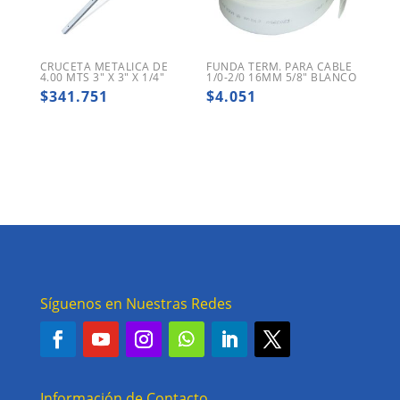
CRUCETA METALICA DE
FUNDA TERM. PARA CABLE
4.00 MTS 3″ X 3″ X 1/4″
1/0-2/0 16MM 5/8″ BLANCO
$
341.751
$
4.051
Síguenos en Nuestras Redes
Información de Contacto