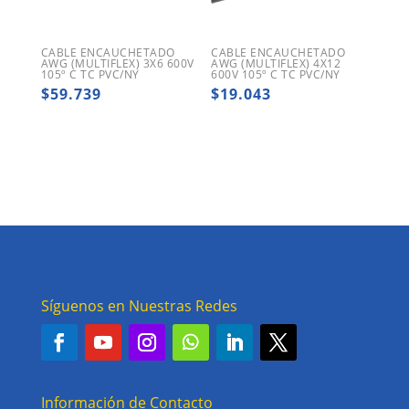
CABLE ENCAUCHETADO
CABLE ENCAUCHETADO
AWG (MULTIFLEX) 3X6 600V
AWG (MULTIFLEX) 4X12
105º C TC PVC/NY
600V 105º C TC PVC/NY
$
59.739
$
19.043
Síguenos en Nuestras Redes
Información de Contacto