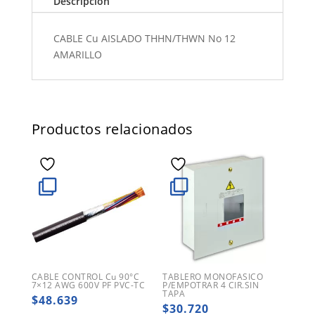
Descripción
CABLE Cu AISLADO THHN/THWN No 12
AMARILLO
Productos relacionados
CABLE CONTROL Cu 90°C
TABLERO MONOFASICO
7×12 AWG 600V PF PVC-TC
P/EMPOTRAR 4 CIR.SIN
TAPA
$
48.639
$
30.720