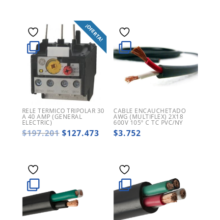
¡OFERTA!
RELE TERMICO TRIPOLAR 30
CABLE ENCAUCHETADO
A 40 AMP (GENERAL
AWG (MULTIFLEX) 2X18
ELECTRIC)
600V 105º C TC PVC/NY
El
El
$
197.201
$
127.473
$
3.752
precio
precio
original
actual
era:
es:
$197.201.
$127.473.