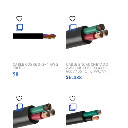
CABLE COBRE 3×2+4 AWG
CABLE ENCAUCHETADO
TREBOL
AWG (MULTIFLEX) 4X18
600V 105º C TC PVC/NY
$
0
$
6.438