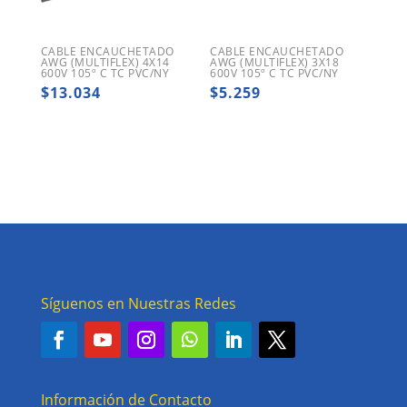
CABLE ENCAUCHETADO
CABLE ENCAUCHETADO
AWG (MULTIFLEX) 4X14
AWG (MULTIFLEX) 3X18
600V 105º C TC PVC/NY
600V 105º C TC PVC/NY
$
13.034
$
5.259
Síguenos en Nuestras Redes
Información de Contacto