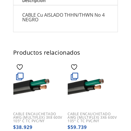
Descripción
CABLE Cu AISLADO THHN/THWN No 4
NEGRO
Productos relacionados
CABLE ENCAUCHETADO
CABLE ENCAUCHETADO
AWG (MULTIFLEX) 3X8 600V
AWG (MULTIFLEX) 3X6 600V
105º C TC PVC/NY
105º C TC PVC/NY
$
38.929
$
59.739