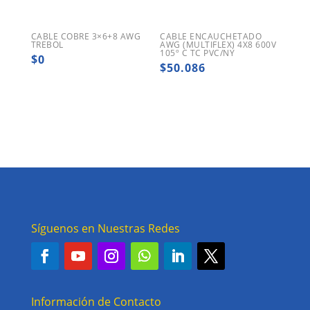
CABLE COBRE 3×6+8 AWG
CABLE ENCAUCHETADO
TREBOL
AWG (MULTIFLEX) 4X8 600V
105º C TC PVC/NY
$
0
$
50.086
Síguenos en Nuestras Redes
Información de Contacto