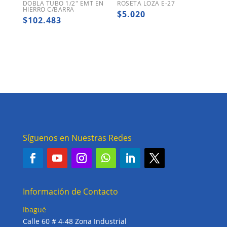
DOBLA TUBO 1/2″ EMT EN
ROSETA LOZA E-27
HIERRO C/BARRA
$
5.020
$
102.483
Síguenos en Nuestras Redes
Información de Contacto
Ibagué
Calle 60 # 4-48 Zona Industrial