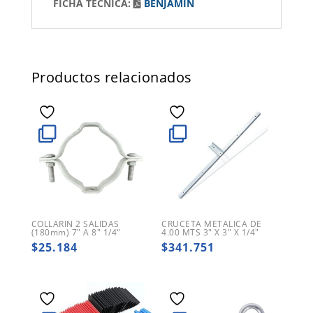
FICHA TÉCNICA:
BENJAMIN
Productos relacionados
COLLARIN 2 SALIDAS
CRUCETA METALICA DE
(180mm) 7″ A 8″ 1/4″
4.00 MTS 3″ X 3″ X 1/4″
$
25.184
$
341.751