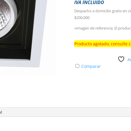
IVA INCLUIDO
Despacho a domicilio gratis en c
$200.000
«Imagen de referencia. El produc
Producto agotado, consulte 
A
Comparar
al