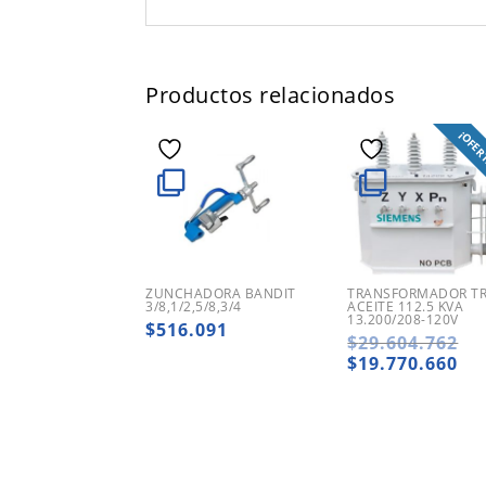
Productos relacionados
¡OFER
ZUNCHADORA BANDIT
TRANSFORMADOR TRI
3/8,1/2,5/8,3/4
ACEITE 112.5 KVA
13.200/208-120V
$
516.091
El
$
29.604.762
pr
El
$
19.770.660
ori
pr
era
ac
$2
es:
$1