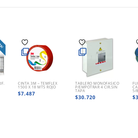
TA!
F.
CINTA 3M – TEMFLEX
TABLERO MONOFASICO
FU
1500 X 18 MTS ROJO
P/EMPOTRAR 4 CIR.SIN
CA
TAPA
5/
$
7.487
$
30.720
$
ecio
ginal
ecio
:
tual
9.604.762.
9.770.660.