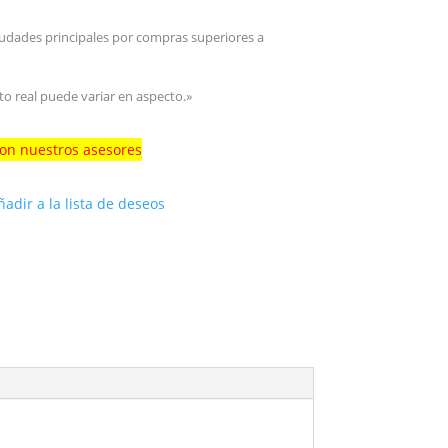
iudades principales por compras superiores a
to real puede variar en aspecto.»
con nuestros asesores
ñadir a la lista de deseos