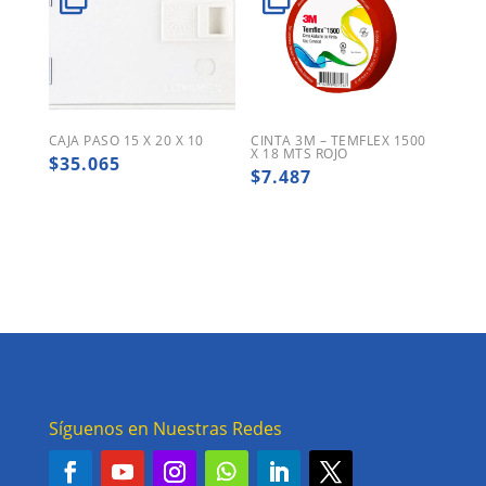
CAJA PASO 15 X 20 X 10
CINTA 3M – TEMFLEX 1500
X 18 MTS ROJO
$
35.065
$
7.487
Síguenos en Nuestras Redes