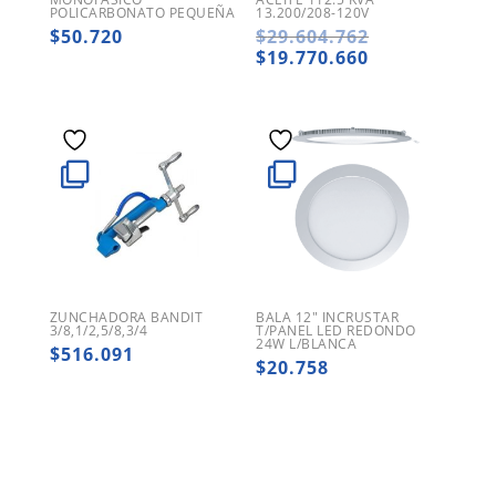
POLICARBONATO PEQUEÑA
13.200/208-120V
El
$
50.720
$
29.604.762
precio
El
$
19.770.660
original
precio
era:
actual
$29.604.762.
es:
$19.770.660.
ZUNCHADORA BANDIT
BALA 12″ INCRUSTAR
3/8,1/2,5/8,3/4
T/PANEL LED REDONDO
24W L/BLANCA
$
516.091
$
20.758