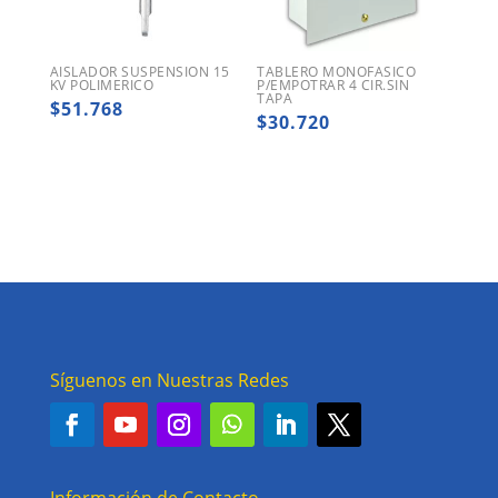
AISLADOR SUSPENSION 15
TABLERO MONOFASICO
KV POLIMERICO
P/EMPOTRAR 4 CIR.SIN
TAPA
$
51.768
$
30.720
Síguenos en Nuestras Redes