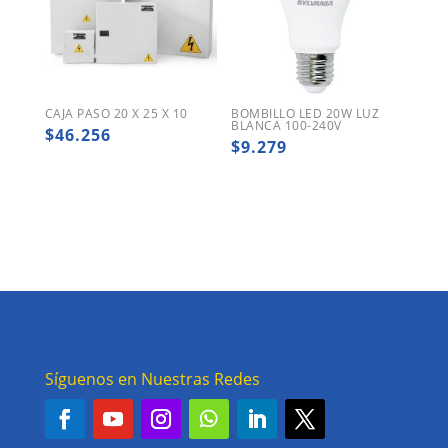
CAJA PASO 20 X 25 X 10
BOMBILLO LED 20W LUZ
BLANCA 100-240V
$
46.256
$
9.279
Síguenos en Nuestras Redes