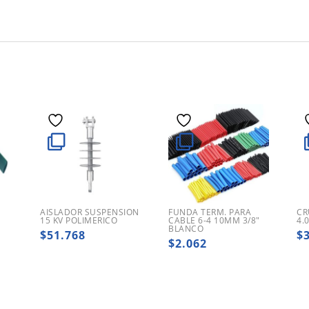
AISLADOR SUSPENSION
FUNDA TERM. PARA
CR
M
15 KV POLIMERICO
CABLE 6-4 10MM 3/8″
4.
BLANCO
$
51.768
$
$
2.062