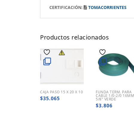
CERTIFICACIÓN:
TOMACORRIENTES
Productos relacionados
CAJA PASO 15 X 20 X 10
FUNDA TERM. PARA
CABLE 1/0-2/0 16M
$
35.065
5/8″ VERDE
$
3.806