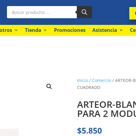
Búsqueda
de
productos
otros
Tienda
Promociones
Asistencia
Ce
Inicio
/
Comercio
/ ARTEOR-B
CUADRADO
ARTEOR-BLAN
PARA 2 MOD
$
5.850