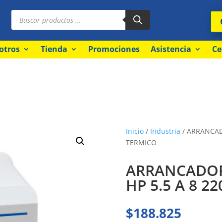
Búsqueda
de
productos
otros
Tienda
Promociones
Asistencia
Ce
Inicio
/
Industria
/ ARRANCAD
TERMICO
ARRANCADOR
HP 5.5 A 8 2
$
188.825