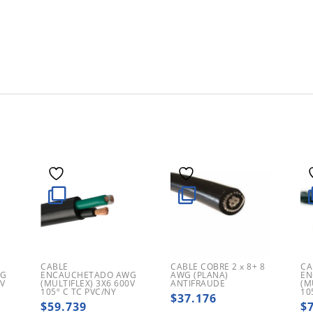
CABLE
CABLE COBRE 2 x 8+ 8
CA
WG
ENCAUCHETADO AWG
AWG (PLANA)
EN
0V
(MULTIFLEX) 3X6 600V
ANTIFRAUDE
(M
105º C TC PVC/NY
10
$
37.176
$
59.739
$