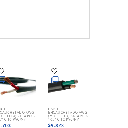
BLE
CABLE
CAUCHETADO AWG
ENCAUCHETADO AWG
ULTIFLEX) 2X14 600V
(MULTIFLEX) 3X14 600V
5º C TC PVC/NY
105º C TC PVC/NY
7.703
$
9.823