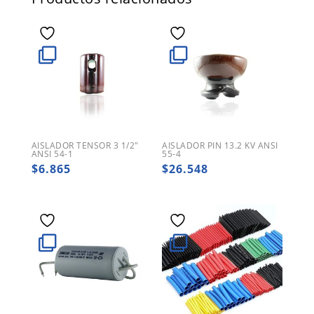
AISLADOR TENSOR 3 1/2″
AISLADOR PIN 13.2 KV ANSI
ANSI 54-1
55-4
$
6.865
$
26.548