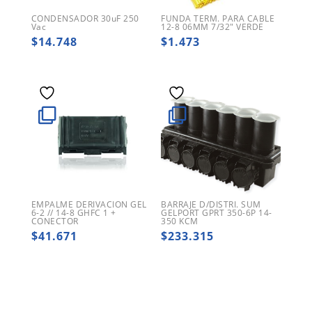
CONDENSADOR 30uF 250
FUNDA TERM. PARA CABLE
Vac
12-8 06MM 7/32″ VERDE
$
14.748
$
1.473
EMPALME DERIVACION GEL
BARRAJE D/DISTRI. SUM
6-2 // 14-8 GHFC 1 +
GELPORT GPRT 350-6P 14-
CONECTOR
350 KCM
$
41.671
$
233.315