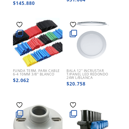
$
145.880
FUNDA TERM. PARA CABLE
BALA 12″ INCRUSTAR
6-4 10MM 3/8″ BLANCO
T/PANEL LED REDONDO
24W L/BLANCA
$
2.062
$
20.758