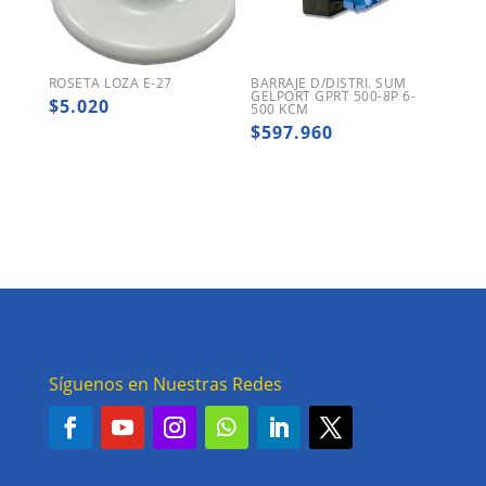
ROSETA LOZA E-27
BARRAJE D/DISTRI. SUM
GELPORT GPRT 500-8P 6-
$
5.020
500 KCM
$
597.960
Síguenos en Nuestras Redes