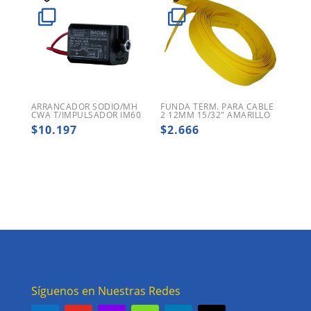
ARRANCADOR SODIO/MH
FUNDA TERM. PARA CABLE
CWA T/IMPULSADOR IM60
2 12MM 15/32″ AMARILLO
$
10.197
$
2.666
Síguenos en Nuestras Redes