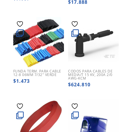
$
17.888
FUNDA TERM. PARA CABLE
CODOS PARA CABLES DE
12-8 06MM 7/32″ VERDE
MEDIA/T 15 KV, 200A 2/0
AWG-KCM
$
1.473
$
624.810