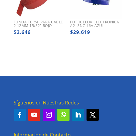
FUNDA TERM. PARA CABLE
FOTOCELDA ELECTRONICA
2 12MM 15/32″ ROJO
A2 -3NC 16A AZUL
$
2.646
$
29.619
Síguenos en Nuestras Redes
Información de Contacto