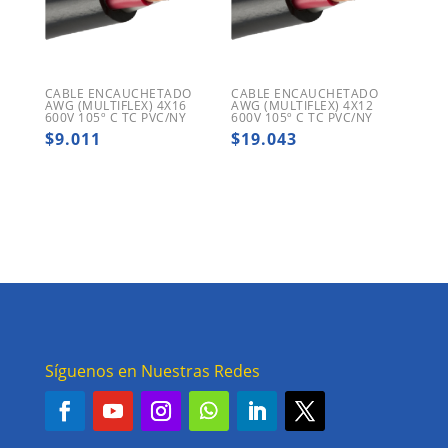
CABLE ENCAUCHETADO
CABLE ENCAUCHETADO
AWG (MULTIFLEX) 4X16
AWG (MULTIFLEX) 4X12
600V 105º C TC PVC/NY
600V 105º C TC PVC/NY
$
9.011
$
19.043
Síguenos en Nuestras Redes