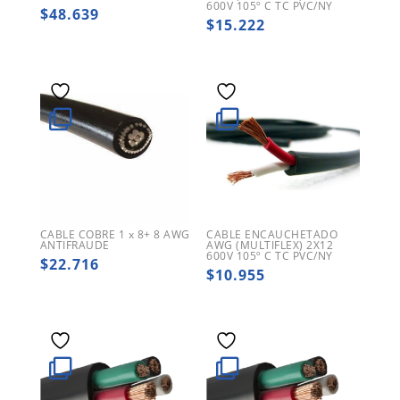
600V 105º C TC PVC/NY
$
48.639
$
15.222
CABLE COBRE 1 x 8+ 8 AWG
CABLE ENCAUCHETADO
ANTIFRAUDE
AWG (MULTIFLEX) 2X12
600V 105º C TC PVC/NY
$
22.716
$
10.955