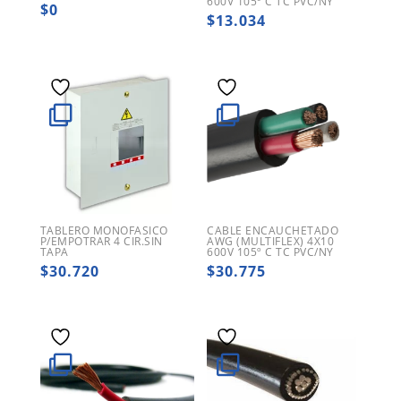
600V 105º C TC PVC/NY
$
0
$
13.034
TABLERO MONOFASICO
CABLE ENCAUCHETADO
P/EMPOTRAR 4 CIR.SIN
AWG (MULTIFLEX) 4X10
TAPA
600V 105º C TC PVC/NY
$
30.720
$
30.775