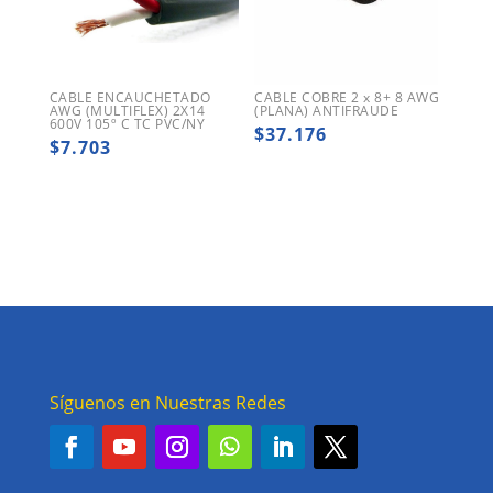
CABLE ENCAUCHETADO
CABLE COBRE 2 x 8+ 8 AWG
AWG (MULTIFLEX) 2X14
(PLANA) ANTIFRAUDE
600V 105º C TC PVC/NY
$
37.176
$
7.703
Síguenos en Nuestras Redes