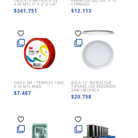
CRUCETA METALICA DE
PERNO DE OJO 5/8″ X 10″
4.00 MTS 3″ X 3″ X 1/4″
CERRADO
$
341.751
$
12.113
CINTA 3M – TEMFLEX 1500
BALA 12″ INCRUSTAR
X 18 MTS ROJO
T/PANEL LED REDONDO
24W L/BLANCA
$
7.487
$
20.758