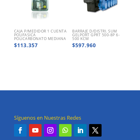
CAJA P/MEDIDOR 1 CUENTA
BARRAJE D/DISTRI. SUM
POLIFASICA
GELPORT GPRT 500-8P 6-
POLICARBONATO MEDIANA
500 KCM
$
113.357
$
597.960
Síguenos en Nuestras Redes