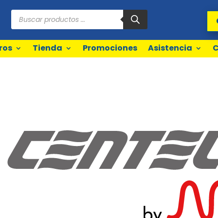
Búsqueda
de
productos
ros
Tienda
Promociones
Asistencia
C