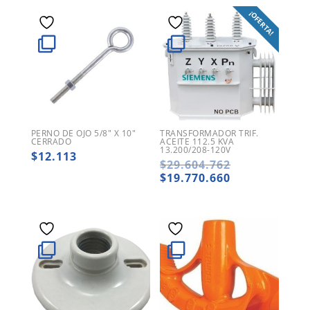
¡OFERTA!
PERNO DE OJO 5/8″ X 10″
TRANSFORMADOR TRIF.
CERRADO
ACEITE 112.5 KVA
13.200/208-120V
$
12.113
El
$
29.604.762
precio
El
$
19.770.660
original
precio
era:
actual
$29.604.762.
es:
$19.770.660.