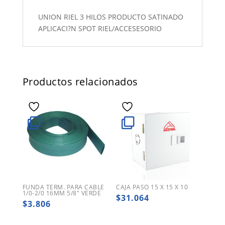
UNION RIEL 3 HILOS PRODUCTO SATINADO
APLICACI?N SPOT RIEL/ACCESESORIO
Productos relacionados
FUNDA TERM. PARA CABLE
CAJA PASO 15 X 15 X 10
1/0-2/0 16MM 5/8″ VERDE
$
31.064
$
3.806