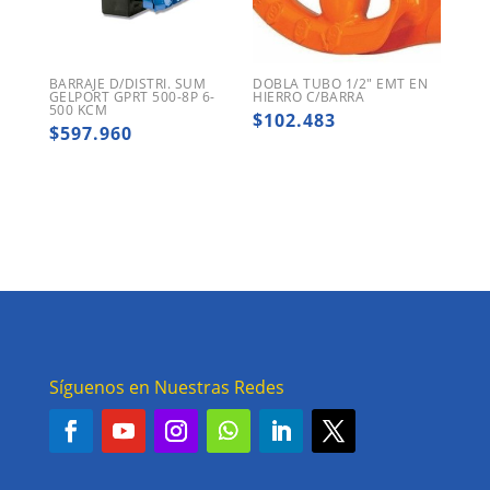
BARRAJE D/DISTRI. SUM
DOBLA TUBO 1/2″ EMT EN
GELPORT GPRT 500-8P 6-
HIERRO C/BARRA
500 KCM
$
102.483
$
597.960
Síguenos en Nuestras Redes