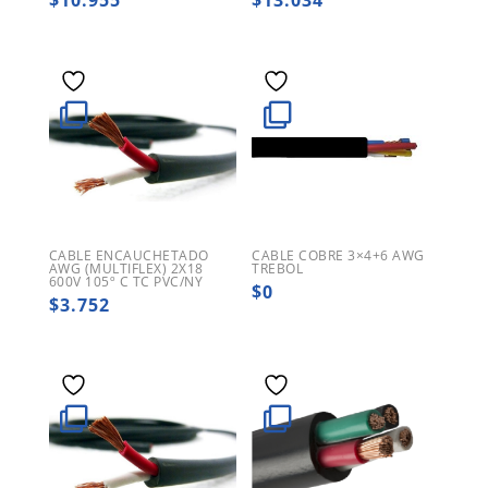
$
10.955
$
13.034
CABLE ENCAUCHETADO
CABLE COBRE 3×4+6 AWG
AWG (MULTIFLEX) 2X18
TREBOL
600V 105º C TC PVC/NY
$
0
$
3.752