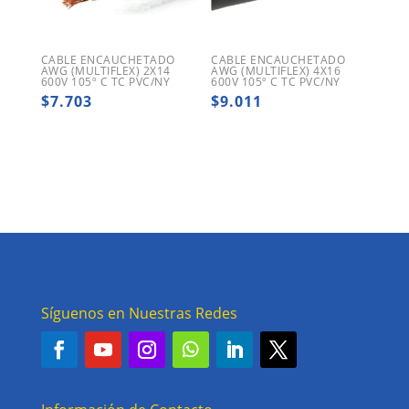
CABLE ENCAUCHETADO
CABLE ENCAUCHETADO
AWG (MULTIFLEX) 2X14
AWG (MULTIFLEX) 4X16
600V 105º C TC PVC/NY
600V 105º C TC PVC/NY
$
7.703
$
9.011
Síguenos en Nuestras Redes