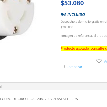
$
53.080
IVA INCLUIDO
Despacho a domicilio gratis en c
$200.000
«Imagen de referencia. El produc
Producto agotado, consulte 
A
Comparar
al
URO DE GIRO L-620, 20A, 250V 2FASES+TIERRA