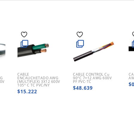
CABLE
CABLE CONTROL Cu
CA
WG
ENCAUCHETADO AWG
90°C 7×12 AWG 600V
AW
00V
(MULTIFLEX) 3X12 600V
PF PVC-TC
$
105º C TC PVC/NY
$
48.639
$
15.222