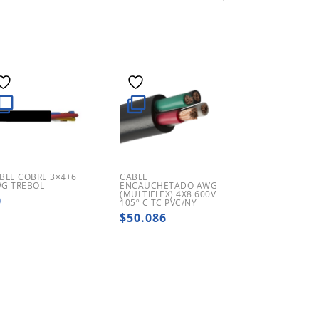
BLE COBRE 3×4+6
CABLE
G TREBOL
ENCAUCHETADO AWG
(MULTIFLEX) 4X8 600V
0
105º C TC PVC/NY
$
50.086