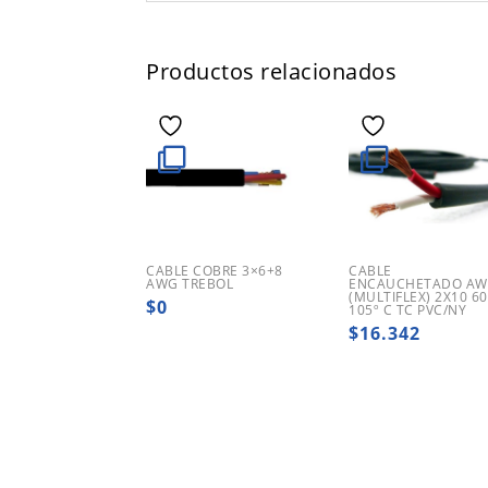
Productos relacionados
CABLE COBRE 3×6+8
CABLE
AWG TREBOL
ENCAUCHETADO A
(MULTIFLEX) 2X10 6
$
0
105º C TC PVC/NY
$
16.342