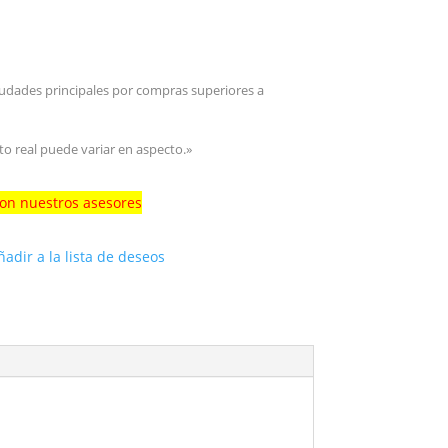
iudades principales por compras superiores a
to real puede variar en aspecto.»
con nuestros asesores
ñadir a la lista de deseos