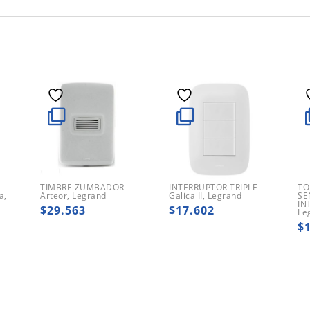
O
TIMBRE ZUMBADOR –
INTERRUPTOR TRIPLE –
TO
a,
Arteor, Legrand
Galica II, Legrand
SE
IN
$
29.563
$
17.602
Le
$