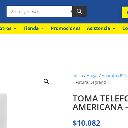
Búsqueda
de
productos
otros
Tienda
Promociones
Asistencia
Ce
Inicio
/
Hogar
/
Aparatos Eléc
– Futura, Legrand
TOMA TELEF
AMERICANA – 
$
10.082