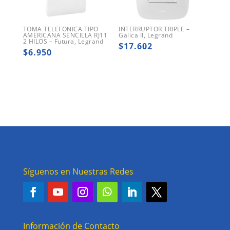
TOMA TELEFONICA TIPO
INTERRUPTOR TRIPLE –
AMERICANA SENCILLA RJ11
Galica II, Legrand
2 HILOS – Futura, Legrand
$
17.602
$
6.950
Síguenos en Nuestras Redes
Información de Contacto