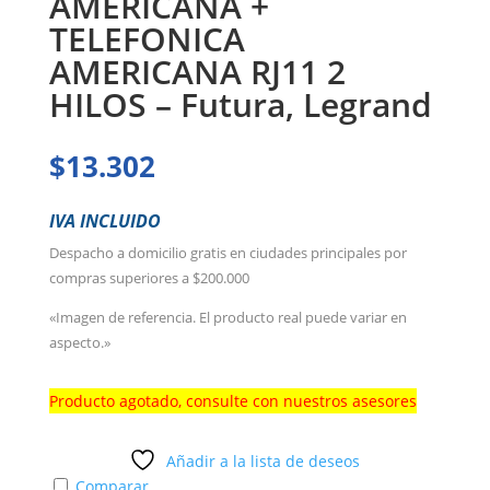
AMERICANA +
TELEFONICA
AMERICANA RJ11 2
HILOS – Futura, Legrand
$
13.302
IVA INCLUIDO
Despacho a domicilio gratis en ciudades principales por
compras superiores a $200.000
«Imagen de referencia. El producto real puede variar en
aspecto.»
Producto agotado, consulte con nuestros asesores
Añadir a la lista de deseos
Comparar