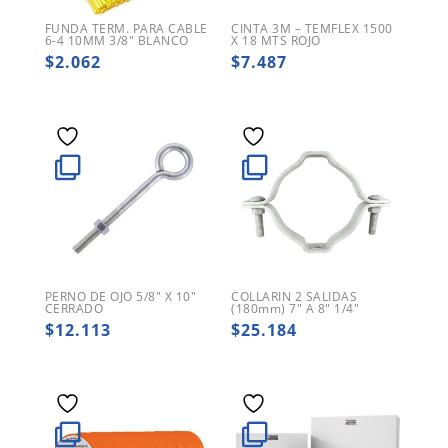
FUNDA TERM. PARA CABLE
CINTA 3M – TEMFLEX 1500
6-4 10MM 3/8″ BLANCO
X 18 MTS ROJO
$
2.062
$
7.487
PERNO DE OJO 5/8″ X 10″
COLLARIN 2 SALIDAS
CERRADO
(180mm) 7″ A 8″ 1/4″
$
12.113
$
25.184