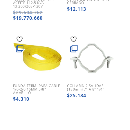
ACEITE 112.5 KVA
CERRADO
13.200/208-120V
$
12.113
El
$
29.604.762
precio
El
$
19.770.660
original
precio
era:
actual
$29.604.762.
es:
$19.770.660.
FUNDA TERM. PARA CABLE
COLLARIN 2 SALIDAS
1/0-2/0 16MM 5/8″
(180mm) 7″ A 8″ 1/4″
AMARILLO
$
25.184
$
4.310