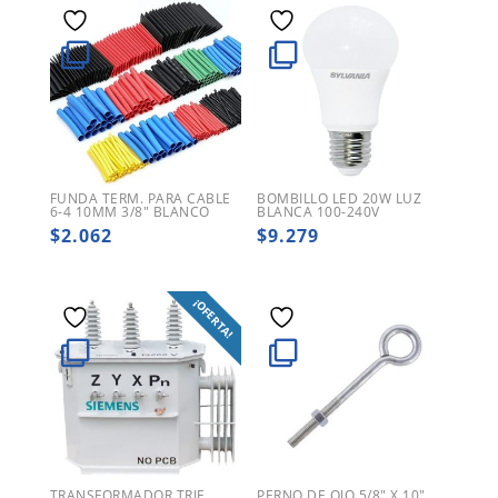
FUNDA TERM. PARA CABLE
BOMBILLO LED 20W LUZ
6-4 10MM 3/8″ BLANCO
BLANCA 100-240V
$
2.062
$
9.279
¡OFERTA!
TRANSFORMADOR TRIF.
PERNO DE OJO 5/8″ X 10″