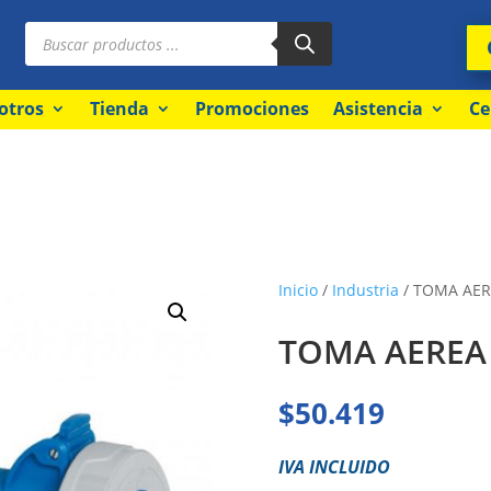
Búsqueda
de
productos
otros
Tienda
Promociones
Asistencia
Ce
Inicio
/
Industria
/ TOMA AERE
TOMA AEREA 
$
50.419
IVA INCLUIDO