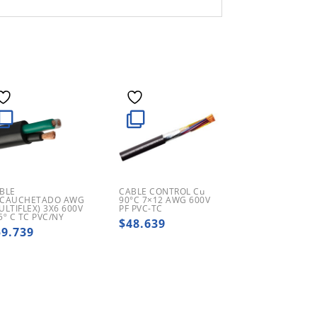
BLE
CABLE CONTROL Cu
CAUCHETADO AWG
90°C 7×12 AWG 600V
ULTIFLEX) 3X6 600V
PF PVC-TC
5º C TC PVC/NY
$
48.639
59.739