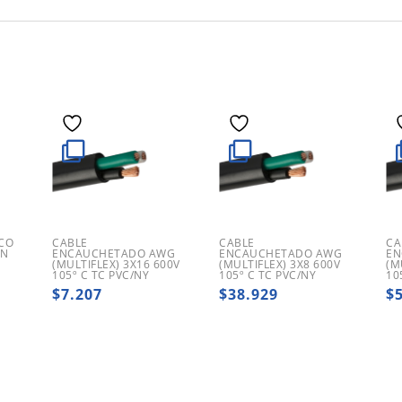
CO
CABLE
CABLE
CA
IN
ENCAUCHETADO AWG
ENCAUCHETADO AWG
EN
(MULTIFLEX) 3X16 600V
(MULTIFLEX) 3X8 600V
(M
105º C TC PVC/NY
105º C TC PVC/NY
10
$
7.207
$
38.929
$