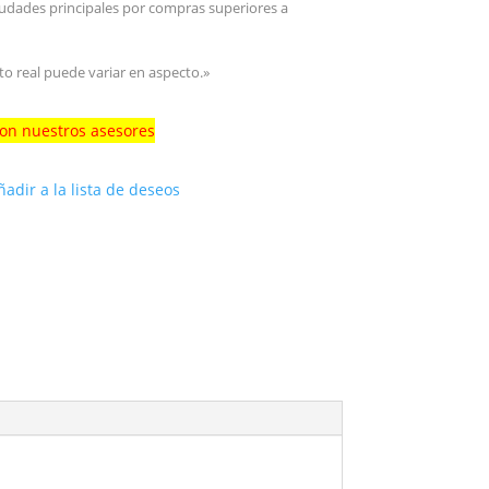
iudades principales por compras superiores a
to real puede variar en aspecto.»
con nuestros asesores
ñadir a la lista de deseos