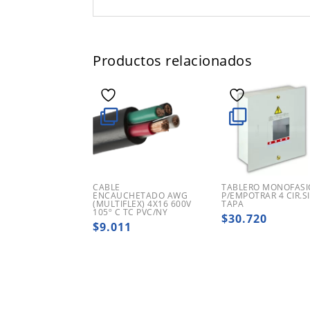
Productos relacionados
CABLE
TABLERO MONOFASI
ENCAUCHETADO AWG
P/EMPOTRAR 4 CIR.S
(MULTIFLEX) 4X16 600V
TAPA
105º C TC PVC/NY
$
30.720
$
9.011