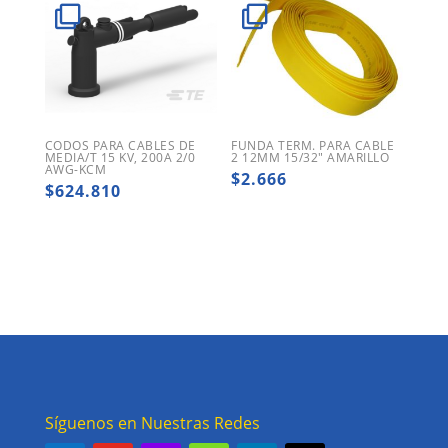
CODOS PARA CABLES DE
FUNDA TERM. PARA CABLE
MEDIA/T 15 KV, 200A 2/0
2 12MM 15/32″ AMARILLO
AWG-KCM
$
2.666
$
624.810
Síguenos en Nuestras Redes